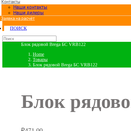
Контакты
Наши контакты
Наши дилеры
Заявка на расчёт
ПОИСК
Блок рядовой Brega БС VRB122
Home
Товары
Блок рядовой Brega БС VRB122
Блок рядов
₽
471.00