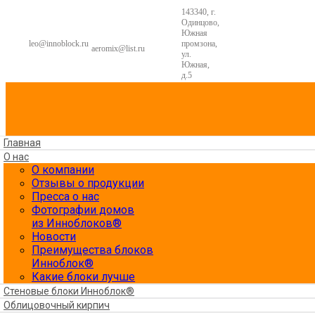
143340, г.
Одинцово,
Южная
leo@innoblock.ru
промзона,
aeromix@list.ru
ул.
Южная,
д.5
Главная
О нас
О компании
Отзывы о продукции
Пресса о нас
Фотографии домов
из Инноблоков®
Новости
Преимущества блоков
Инноблок®
Какие блоки лучше
Стеновые блоки Инноблок®
Облицовочный кирпич