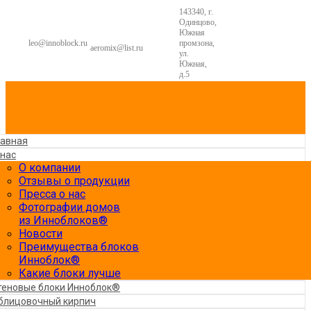
143340, г.
Одинцово,
Южная
leo@innoblock.ru
промзона,
aeromix@list.ru
ул.
Южная,
д.5
лавная
 нас
О компании
Отзывы о продукции
Пресса о нас
Фотографии домов
из Инноблоков®
Новости
Преимущества блоков
Инноблок®
Какие блоки лучше
теновые блоки Инноблок®
блицовочный кирпич