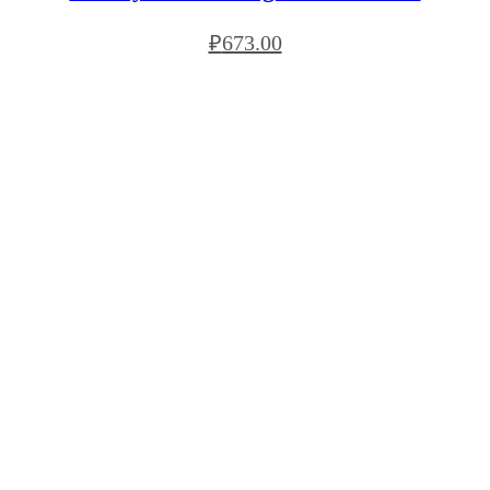
₽
673.00