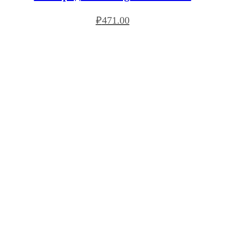
₽
471.00