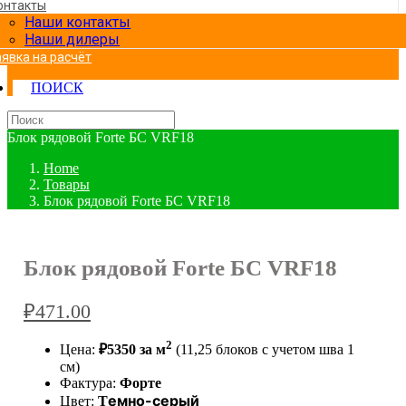
онтакты
Наши контакты
Наши дилеры
аявка на расчёт
ПОИСК
Блок рядовой Forte БС VRF18
Home
Товары
Блок рядовой Forte БС VRF18
Блок рядовой Forte БС VRF18
₽
471.00
2
Цена:
₽5350 за м
(11,25 блоков с учетом шва 1
см)
Фактура:
Форте
емно-серый
Цвет:
Т