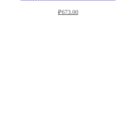
₽
673.00