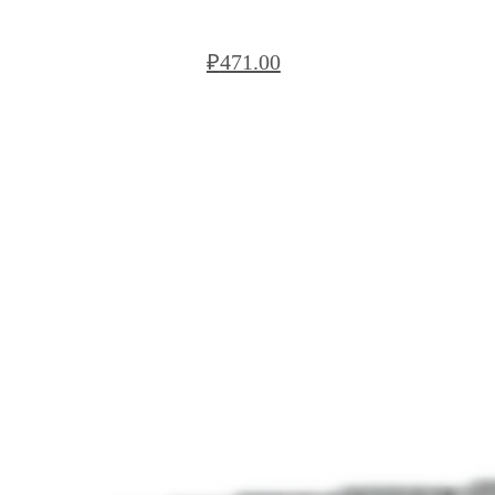
БЛОК РЯДОВОЙ FORTE БС VRF122
₽
471.00