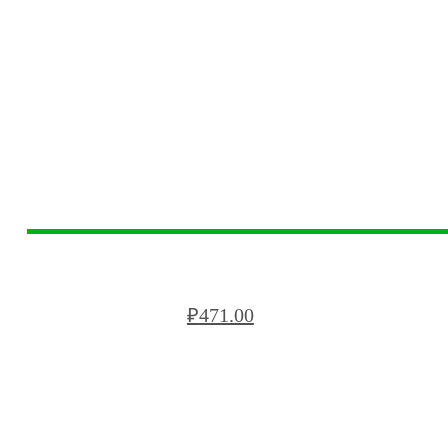
БЛОК РЯДОВОЙ FORTE БС VRF120
₽
471.00