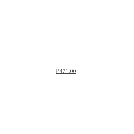
БЛОК РЯДОВОЙ BREGA БС VRB120
₽
471.00