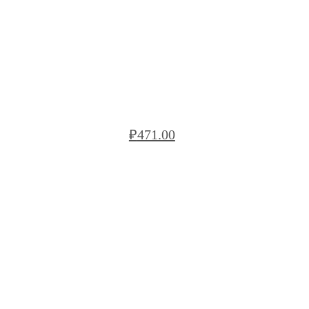
БЛОК РЯДОВОЙ BREGA БС VRB19
₽
471.00