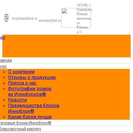
143340, г.
Одинцово,
Южная
leo@innoblock.ru
промзона,
aeromix@list.ru
ул.
Южная,
д.5
лавная
 нас
О компании
Отзывы о продукции
Пресса о нас
Фотографии домов
из Инноблоков®
Новости
Преимущества блоков
Инноблок®
Какие блоки лучше
теновые блоки Инноблок®
блицовочный кирпич