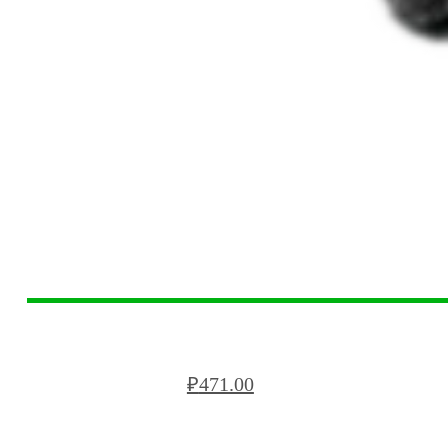
БЛОК РЯДОВОЙ BREGA БС VRB80
₽
471.00