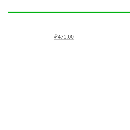
БЛОК РЯДОВОЙ BREGA БС VRB96
₽
471.00