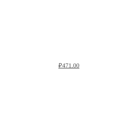
БЛОК РЯДОВОЙ BREGA БС VRB18
₽
471.00