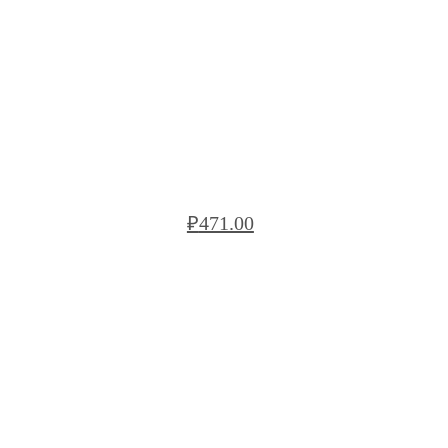
БЛОК РЯДОВОЙ BREGA БС VRB122
₽
471.00