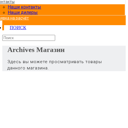
онтакты
Наши контакты
Наши дилеры
аявка на расчёт
ПОИСК
Archives Магазин
Здесь вы можете просматривать товары
данного магазина.