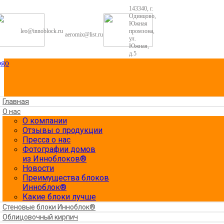
143340, г.
Одинцово,
Южная
leo@innoblock.ru
промзона,
aeromix@list.ru
ул.
Южная,
д.5
Главная
О нас
О компании
Отзывы о продукции
Пресса о нас
Фотографии домов
из Инноблоков®
Новости
Преимущества блоков
Инноблок®
Какие блоки лучше
Стеновые блоки Инноблок®
Облицовочный кирпич