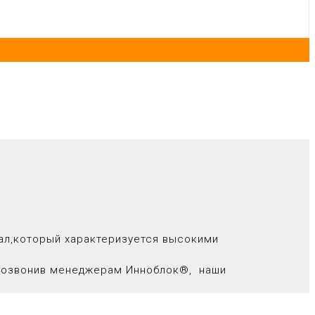
ал,который характеризуется высокими
 позвонив менеджерам Инноблок®, наши