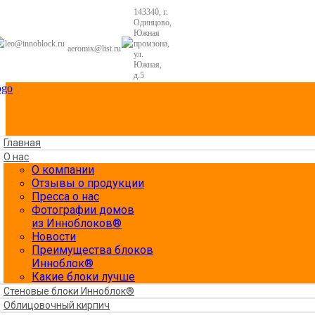
143340, г.
Одинцово,
Южная
leo@innoblock.ru
промзона,
aeromix@list.ru
ул.
Южная,
д.5
Главная
О нас
О компании
Отзывы о продукции
Пресса о нас
Фотографии домов
из Инноблоков®
Новости
Преимущества блоков
Инноблок®
Какие блоки лучше
Стеновые блоки Инноблок®
Облицовочный кирпич