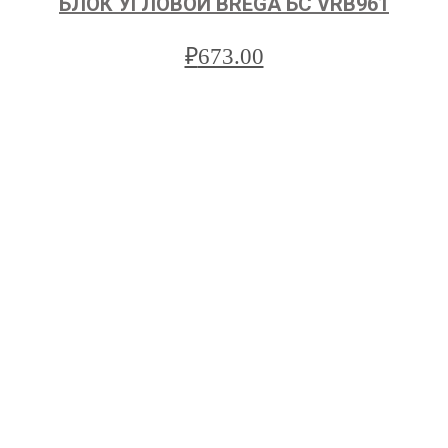
БЛОК УГЛОВОЙ BREGA БС VRB961
₽
673.00