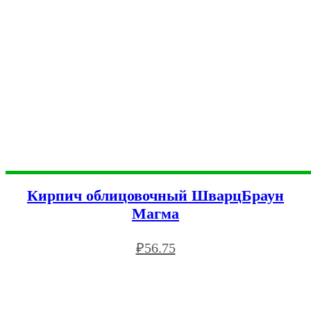
Кирпич облицовочный ШварцБраун
Магма
₽
56.75