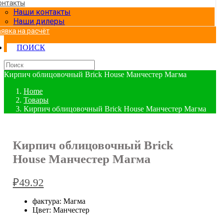
онтакты
Наши контакты
Наши дилеры
аявка на расчёт
ПОИСК
Кирпич облицовочный Brick House Манчестер Магма
Home
Товары
Кирпич облицовочный Brick House Манчестер Магма
Кирпич облицовочный Brick
House Манчестер Магма
₽
49.92
фактура: Магма
Цвет: Манчестер