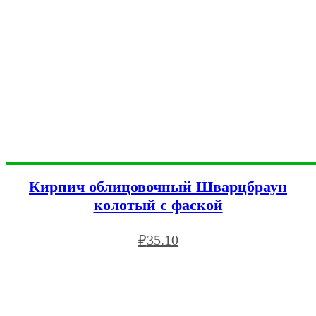
Кирпич облицовочный Шварцбраун
колотый с фаской
₽
35.10