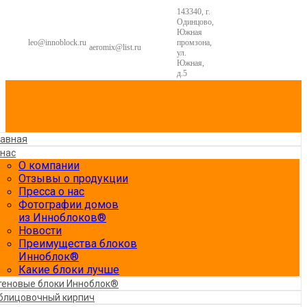
143340, г.
Одинцово,
Южная
leo@innoblock.ru
промзона,
aeromix@list.ru
ул.
Южная,
д.5
лавная
 нас
О компании
Отзывы о продукции
Пресса о нас
Фотографии домов
из Инноблоков®
Новости
Преимущества блоков
Инноблок®
Какие блоки лучше
теновые блоки Инноблок®
блицовочный кирпич