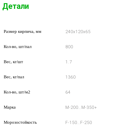
Детали
Размер кирпича, мм
240x120x65
Кол-во, шт/пал
800
Вес, кг/шт
1.7
Вес, кг/пал
1360
Кол-во, шт/м2
64
Марка
М-200…М-350+
Морозостойкость
F-150…F-250