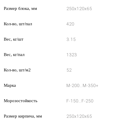
Размер блока, мм
250x120x65
Кол-во, шт/пал
420
Вес, кг/шт
3.15
Вес, кг/пал
1323
Кол-во, шт/м2
52
Марка
М-200…М-350+
Морозостойкость
F-150…F-250
Размер кирпича, мм
250x120x65