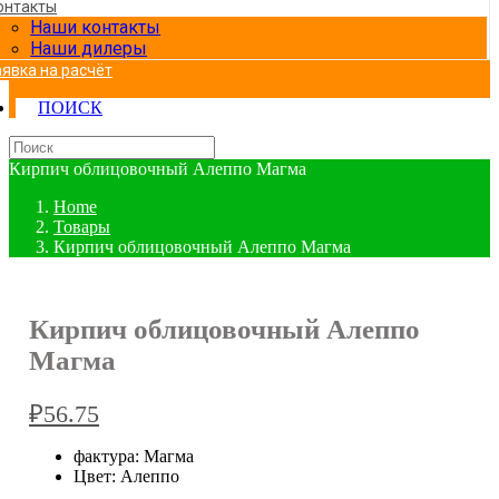
онтакты
Наши контакты
Наши дилеры
аявка на расчёт
ПОИСК
Кирпич облицовочный Алеппо Магма
Home
Товары
Кирпич облицовочный Алеппо Магма
Кирпич облицовочный Алеппо
Магма
₽
56.75
фактура: Магма
Цвет: Алеппо