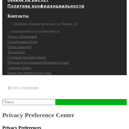
Политика конфиденциальности
Контакты
г. Одинцово, Южная промзона, ул. Южная, д.5
a leo@innoblock.ru aeromix@list.ru
Блоки с облицовкой
Строительные блоки
Блоки теплостен
Теплоблоки
Стеновые бетонные блоки
Производство керамзитобетонных блоков
Стеновые блоки
Блоки для строительства дома
©2023 innoblock
Privacy Preference Center
Privacy Preferences