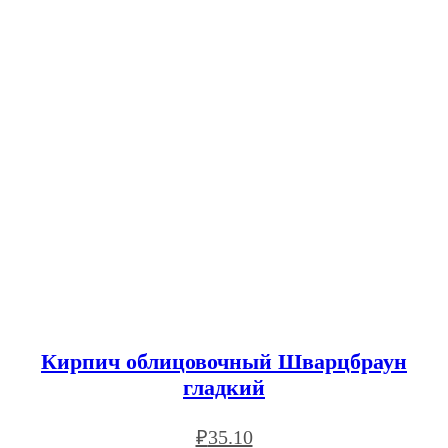
Кирпич облицовочный Шварцбраун
гладкий
₽
35.10