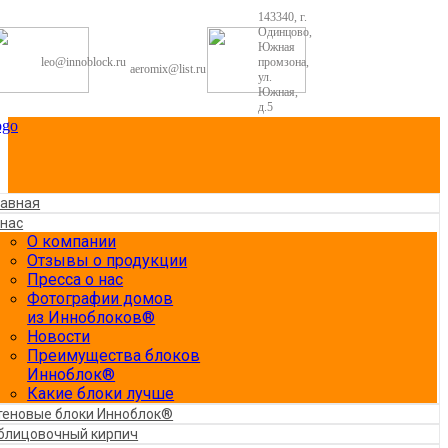
143340, г.
Одинцово,
Южная
leo@innoblock.ru
промзона,
aeromix@list.ru
ул.
Южная,
д.5
лавная
 нас
О компании
Отзывы о продукции
Пресса о нас
Фотографии домов
из Инноблоков®
Новости
Преимущества блоков
Инноблок®
Какие блоки лучше
теновые блоки Инноблок®
блицовочный кирпич