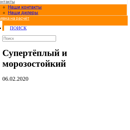
онтакты
Наши контакты
Наши дилеры
аявка на расчёт
ПОИСК
Супертёплый и
морозостойкий
06.02.2020