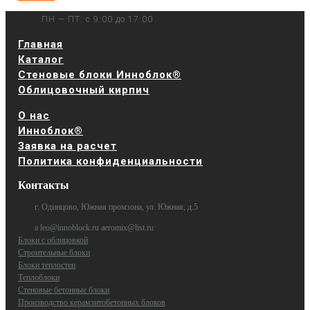
ПН — ПТ: с 9:00 до 17:00
Главная
Каталог
Стеновые блоки Инноблок®
Облицовочный кирпич
О нас
Инноблок®
Заявка на расчет
Политика конфиденциальности
Контакты
г. Одинцово, Южная промзона, ул. Южная, д.5
a leo@innoblock.ru aeromix@list.ru
Блоки с облицовкой
Строительные блоки
Блоки теплостен
Теплоблоки
Стеновые бетонные блоки
Производство керамзитобетонных блоков