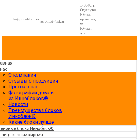
143340, г.
Одинцово,
Южная
leo@innoblock.ru
промзона,
aeromix@list.ru
ул.
Южная,
д.5
лавная
 нас
О компании
Отзывы о продукции
Пресса о нас
Фотографии домов
из Инноблоков®
Новости
Преимущества блоков
Инноблок®
Какие блоки лучше
теновые блоки Инноблок®
блицовочный кирпич