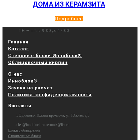
ДОМА ИЗ КЕРАМЗИТА
Подробнее
ПН — ПТ: с 9:00 до 17:00
Главная
Каталог
Стеновые блоки Инноблок®
Облицовочный кирпич
О нас
Инноблок®
Заявка на расчет
Политика конфиденциальности
Контакты
г. Одинцово, Южная промзона, ул. Южная, д.5
a leo@innoblock.ru aeromix@list.ru
Блоки с облицовкой
Строительные блоки