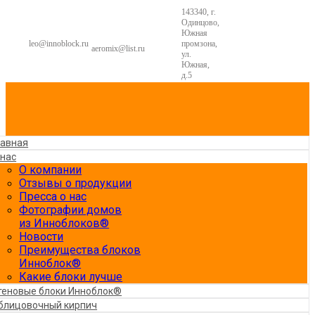
143340, г.
Одинцово,
Южная
leo@innoblock.ru
промзона,
aeromix@list.ru
ул.
Южная,
д.5
лавная
 нас
О компании
Отзывы о продукции
Пресса о нас
Фотографии домов
из Инноблоков®
Новости
Преимущества блоков
Инноблок®
Какие блоки лучше
теновые блоки Инноблок®
блицовочный кирпич