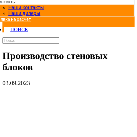
онтакты
Наши контакты
Наши дилеры
аявка на расчёт
ПОИСК
Производство стеновых
блоков
03.09.2023