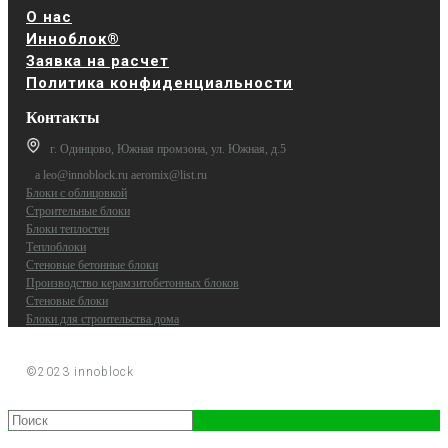
О нас
Инноблок®
Заявка на расчет
Политика конфиденциальности
Контакты
г. Одинцово, Южная промзона, ул. Южная, д.5
a leo@innoblock.ru aeromix@list.ru
Блоки с облицовкой
Строительные блоки
Блоки теплостен
Теплоблоки
Стеновые бетонные блоки
Производство керамзитобетонных блоков
Стеновые блоки
Блоки для строительства дома
©2023 innoblock