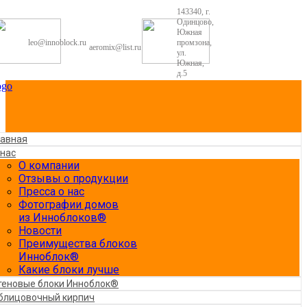
143340, г.
Одинцово,
Южная
leo@innoblock.ru
промзона,
aeromix@list.ru
ул.
Южная,
д.5
лавная
 нас
О компании
Отзывы о продукции
Пресса о нас
Фотографии домов
из Инноблоков®
Новости
Преимущества блоков
Инноблок®
Какие блоки лучше
теновые блоки Инноблок®
блицовочный кирпич