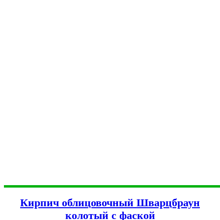
Кирпич облицовочный Шварцбраун
колотый с фаской