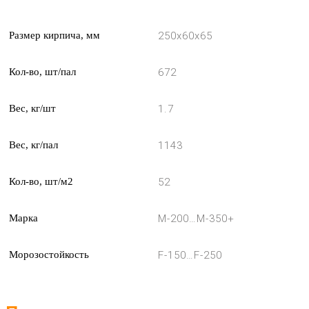
Размер кирпича, мм
250х60х65
Кол-во, шт/пал
672
Вес, кг/шт
1.7
Вес, кг/пал
1143
Кол-во, шт/м2
52
Марка
М-200…М-350+
Морозостойкость
F-150…F-250