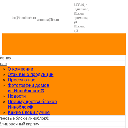
143340, г.
Одинцово,
Южная
leo@innoblock.ru
промзона,
aeromix@list.ru
ул.
Южная,
д.5
лавная
 нас
О компании
Отзывы о продукции
Пресса о нас
Фотографии домов
из Инноблоков®
Новости
Преимущества блоков
Инноблок®
Какие блоки лучше
теновые блоки Инноблок®
блицовочный кирпич