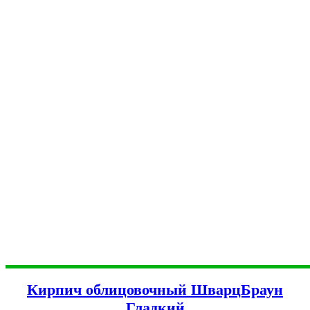
Кирпич облицовочный ШварцБраун
Гладкий