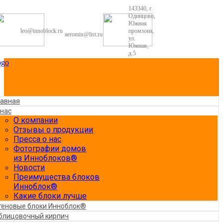
143340, г.
Одинцово,
Южная
leo@innoblock.ru
промзона,
aeromix@list.ru
ул.
Южная,
д.5
лавная
 нас
О компании
Отзывы о продукции
Пресса о нас
Фотографии домов
из Инноблоков®
Новости
Преимущества блоков
Инноблок®
Какие блоки лучше
теновые блоки Инноблок®
блицовочный кирпич