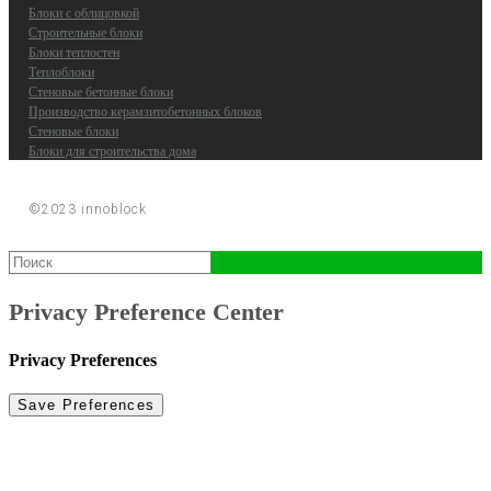
Блоки с облицовкой
Строительные блоки
Блоки теплостен
Теплоблоки
Стеновые бетонные блоки
Производство керамзитобетонных блоков
Стеновые блоки
Блоки для строительства дома
©2023 innoblock
Privacy Preference Center
Privacy Preferences