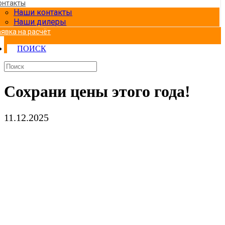
онтакты
Наши контакты
Наши дилеры
аявка на расчёт
ПОИСК
Сохрани цены этого года!
11.12.2025