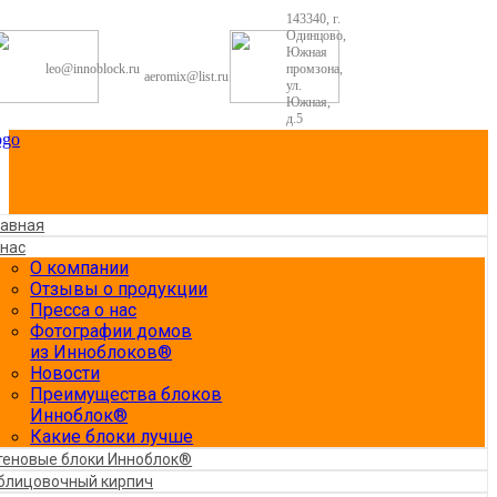
143340, г.
Одинцово,
Южная
leo@innoblock.ru
промзона,
aeromix@list.ru
ул.
Южная,
д.5
лавная
 нас
О компании
Отзывы о продукции
Пресса о нас
Фотографии домов
из Инноблоков®
Новости
Преимущества блоков
Инноблок®
Какие блоки лучше
теновые блоки Инноблок®
блицовочный кирпич