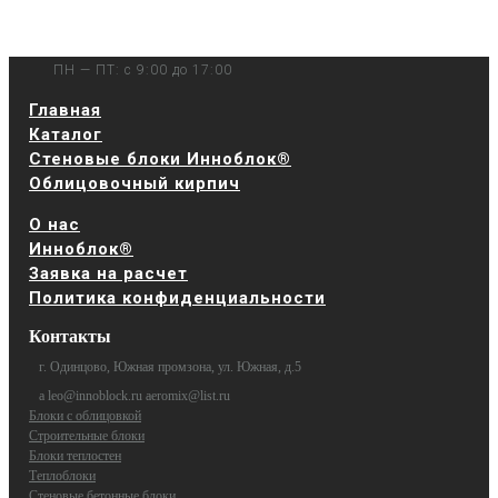
ПН — ПТ: с 9:00 до 17:00
Главная
Каталог
Стеновые блоки Инноблок®
Облицовочный кирпич
О нас
Инноблок®
Заявка на расчет
Политика конфиденциальности
Контакты
г. Одинцово, Южная промзона, ул. Южная, д.5
a leo@innoblock.ru aeromix@list.ru
Блоки с облицовкой
Строительные блоки
Блоки теплостен
Теплоблоки
Стеновые бетонные блоки