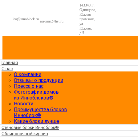
143340, г.
Одинцово,
Южная
leo@innoblock.ru
промзона,
aeromix@list.ru
ул.
Южная,
д.5
Главная
О нас
О компании
Отзывы о продукции
Пресса о нас
Фотографии домов
из Инноблоков®
Новости
Преимущества блоков
Инноблок®
Какие блоки лучше
Стеновые блоки Инноблок®
Облицовочный кирпич